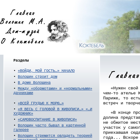
Разделы
•
«ВОЙДИ, МОЙ ГОСТЬ…» НАЧАЛО
•
Волошин строит дом
•
В доме Волошина
«Нужен свой у
•
Между «обормотами» и «нормальными»
чем-то ателье 
дачниками
Париже, то ест
встреч и творч
•
«ВСЕЙ ГРУДЬЮ К МОРЮ…»
•
«Я ВЕСЬ С ГОЛОВОЙ В ЖИВОПИСИ…» «…И
«В конце прош
ХУДОЖНИК»
долина предста
•
«САМОВОСПИТАНИЕ В ЖИВОПИСИ»
не обжитое мес
•
Волошин часто бывал в картинной
участок у само
галерее
приехавшая сюд
•
Волошин стремится овладеть теорией
года... Вскоре