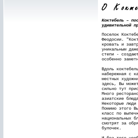
Коктебель – по
удивительной п
Поселок Коктеб
Феодосии. "Кок
кровать и завт
уникальным даж
степи - создаю
особенно замет
Вдоль коктебел
набережная с к
местных художн
здесь, Вы може
сильно тут при
Много ресторан
азиатские блюд
Некоторые люди
Помимо этого В
класс по выпеч
национальных б
смотрят за обр
булочек.
И без того нео