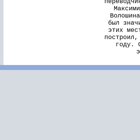
переводчи
Максим
Волошин
был знач
этих мес
построил,
году. 