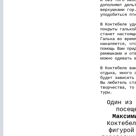
дополняют дель
верхушками гор
уподобиться пт
В Коктебеле уд
покрыты галько
станет настоящ
Галька во врем
накаляется, чт
помощь Вам при
ремешками и от
можно одевать 
В Коктебеле ва
отдыха, много 
будет зависеть
Вы любитель ст
творчества, то
туры.
Один из
посе
Максим
Коктебе
фигурой