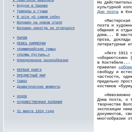
и практикой живописи
Но действитель
•
Будучи в Париже
культурной кол
Дом поэта
в Кок
•
Темперы и гуаши
•
В эссе «О самом себе»
«Мастерская б
•
Волошин на новом этапе
поэта и художн
•
Волошин никогда не огорчался
общения и отды
дома... В маст
•
ПАРИЖ
проза, доклады
•
ПЕВЕЦ КИММЕРИИ
литературные и
•
«Киммерийские темы»
«Лето 1911 го
•
«Холмы пустынь…»
«обормотским» 
•
Определенное разнообразие
в Коктебеле...
правилах
«обор
•
ПЕРВАЯ КНИГА
свободу и есте
•
ПРЕДМЕТНЫЙ МИР
частности, оде
предельно прос
•
ТАИАХ
костюмов «бурж
•
Драматические моменты
«Невозможно 
•
ХОДОК
Дома поэта, о 
•
ХУДОЖЕСТВЕННАЯ КОЛОНИЯ
творчестве Вол
экспозиции нем
•
31 марта 1924 года
документов, св
многообразии э